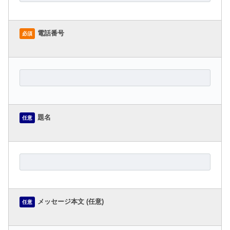
電話番号
必須
題名
任意
メッセージ本文 (任意)
任意